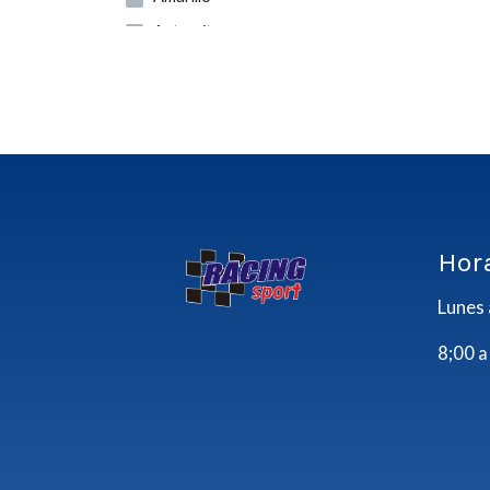
Antracita
Azul
Azul Marino
Azul-gris
Blanco
Blanco-azul
Blanco-gris
Hor
Blanco-negro
Lunes 
Blanco-rojo
8;00 a
Crema
Cromo
Gris
Gris Metal