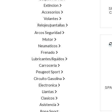
Extincion
S
Accesorios
C
Volantes
Relojes/pantallas
Arcos Seguridad
Motor
Neumaticos
Frenado
Lubricantes/liquidos
Carroceria
Peugeot Sport
Circuito Gasolina
Electronica
SPA
Llantas
Clasicos
Asistencia
Ropa Sport