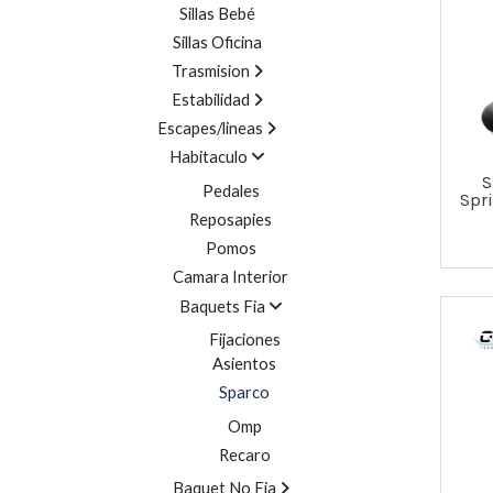
Sillas Bebé
Sillas Oficina
Trasmision
Estabilidad
Escapes/lineas
Habitaculo
S
Pedales
Spr
Reposapies
Pomos
Camara Interior
Baquets Fia
Fijaciones
Asientos
Sparco
Omp
Recaro
Baquet No Fia