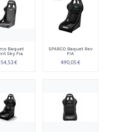
rco Baquet
SPARCO Baquet Rev
int Sky Fia
FIA
354,53 €
490,05 €