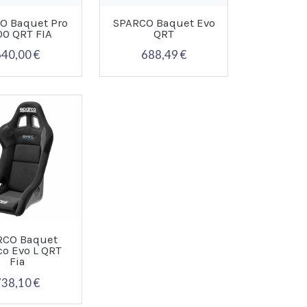
O Baquet Pro
SPARCO Baquet Evo
00 QRT FIA
QRT
640,00 €
688,49 €
RCO Baquet
co Evo L QRT
Fia
738,10 €