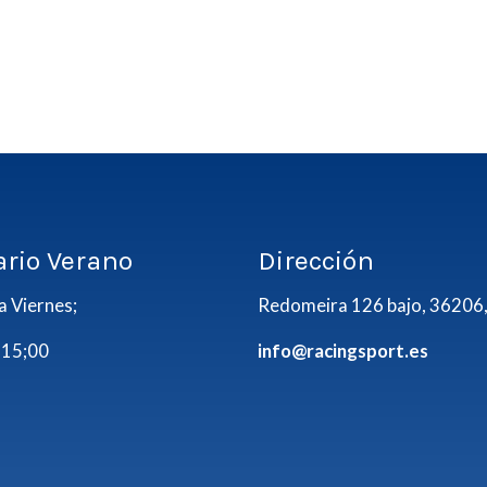
ario Verano
Dirección
a Viernes;
Redomeira 126 bajo, 36206,
 15;00
info@racingsport.es