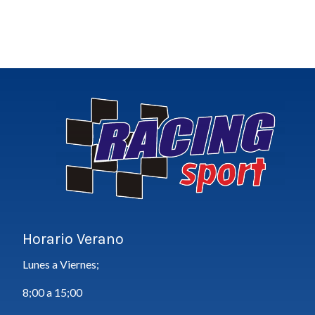
Horario Verano
Lunes a Viernes;
8;00 a 15;00