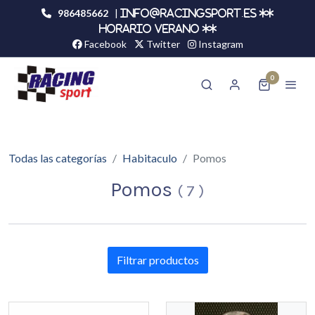
986485662
|
info@racingsport.es **
HORARIO VERANO **
Facebook
Twitter
Instagram
0
Todas las categorías
Habitaculo
Pomos
Pomos
(
7
)
Filtrar productos