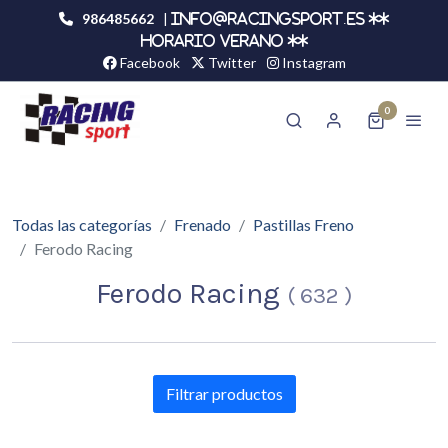
986485662
|
info@racingsport.es **
HORARIO VERANO **
Facebook
Twitter
Instagram
0
Todas las categorías
Frenado
Pastillas Freno
Ferodo Racing
Ferodo Racing
(
632
)
Filtrar productos