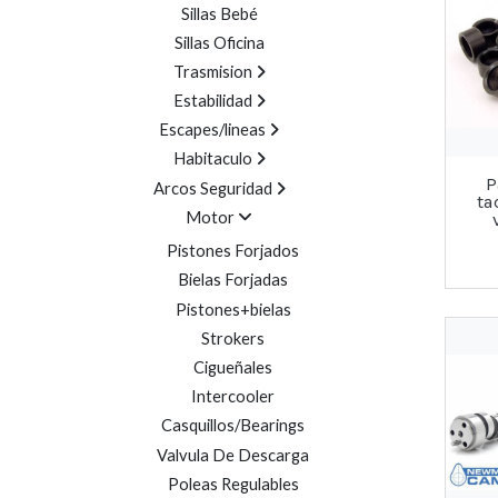
Sillas Bebé
Sillas Oficina
Trasmision
Estabilidad
Escapes/lineas
Habitaculo
P
Arcos Seguridad
ta
Motor
Pistones Forjados
Bielas Forjadas
Pistones+bielas
Strokers
Cigueñales
Intercooler
Casquillos/Bearings
Valvula De Descarga
Poleas Regulables