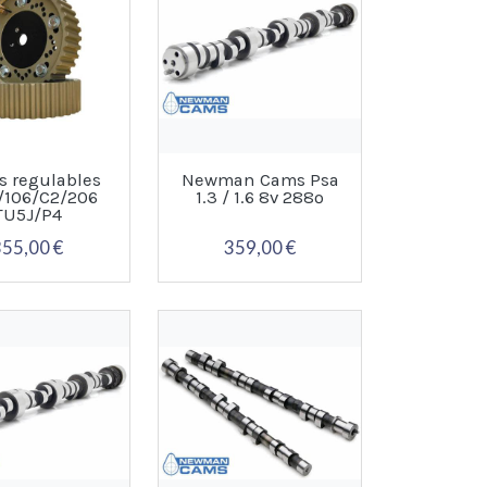
s regulables
Newman Cams Psa
/106/C2/206
1.3 / 1.6 8v 288º
TU5J/P4
355,00 €
359,00 €