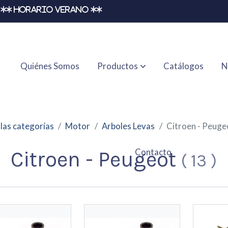
** HORARIO VERANO **
Quiénes Somos
Productos
Catálogos
N
las categorías
Motor
Arboles Levas
Citroen - Peuge
Contacto
Citroen - Peugeot
(
13
)