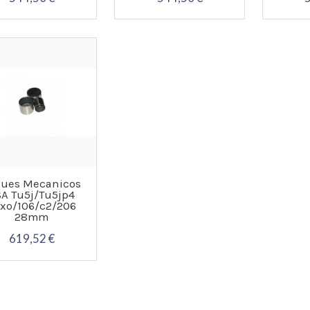
ques Mecanicos
SA Tu5j/Tu5jp4
xo/106/c2/206
28mm
619,52 €