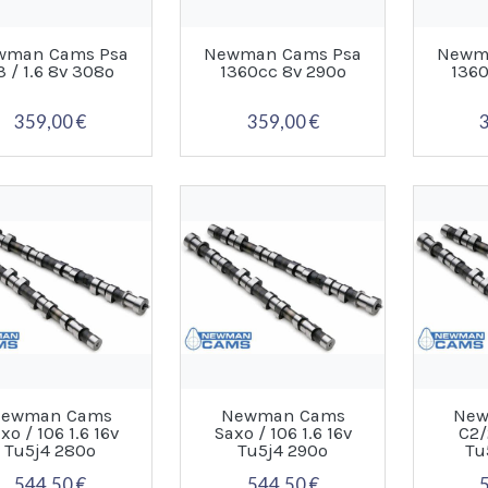
wman Cams Psa
Newman Cams Psa
Newm
.3 / 1.6 8v 308º
1360cc 8v 290º
136
359,00 €
359,00 €
ewman Cams
Newman Cams
New
xo / 106 1.6 16v
Saxo / 106 1.6 16v
C2/
Tu5j4 280º
Tu5j4 290º
Tu
544,50 €
544,50 €