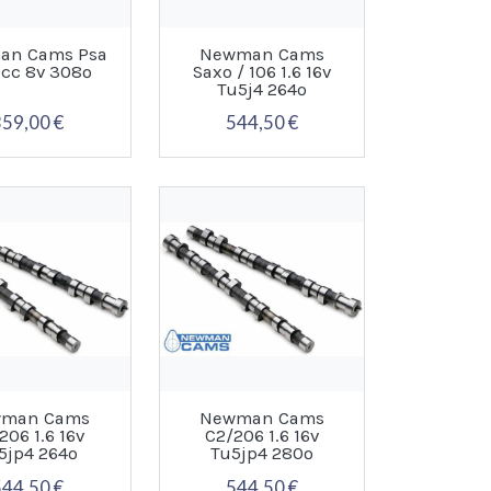
an Cams Psa
Newman Cams
0cc 8v 308º
Saxo / 106 1.6 16v
Tu5j4 264º
359,00 €
544,50 €
man Cams
Newman Cams
206 1.6 16v
C2/206 1.6 16v
5jp4 264º
Tu5jp4 280º
544,50 €
544,50 €