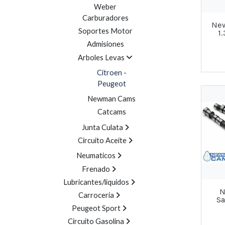
Weber
Carburadores
Ne
Soportes Motor
1
Admisiones
Arboles Levas
Citroen -
Peugeot
Newman Cams
Catcams
Junta Culata
Circuito Aceite
Neumaticos
Frenado
Lubricantes/liquidos
N
Carroceria
Sa
Peugeot Sport
Circuito Gasolina