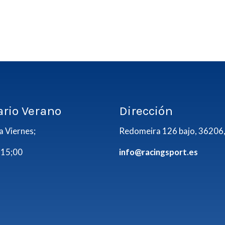
ario Verano
Dirección
a Viernes;
Redomeira 126 bajo, 36206,
 15;00
info@racingsport.es