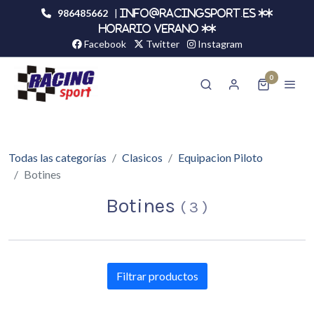
986485662
|
info@racingsport.es **
HORARIO VERANO **
Facebook
Twitter
Instagram
0
Todas las categorías
Clasicos
Equipacion Piloto
Botines
Botines
(
3
)
Filtrar productos