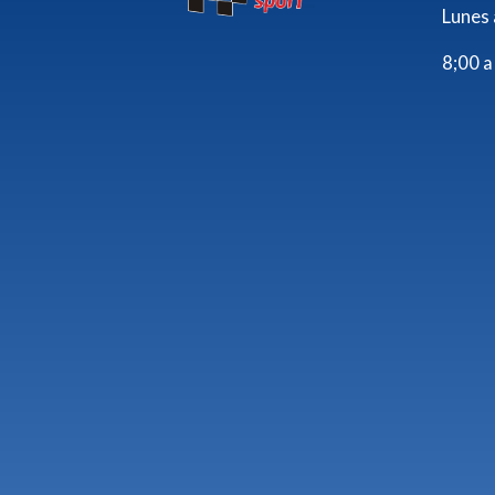
Lunes 
Blanco-rojo
8;00 a
Blanco-rosa
Blanco/azul
Blanco/fosforito
Blanco/naranja
Blanco/negro
Blanco/rojo
Caramelo
Chocolate
Crema
Fosforito
Gris
Gris Claro-gris
Gris Claro-marron