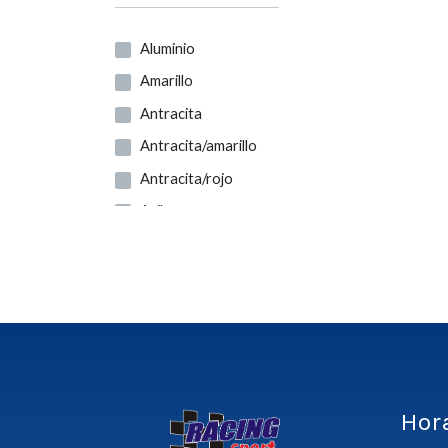
Aluminio
Amarillo
Antracita
Antracita/amarillo
Antracita/rojo
Azil
Azul
Azul Celeste
Azul Claro
Azul Marino
Beige
Blanco
Hor
Blanco-negro