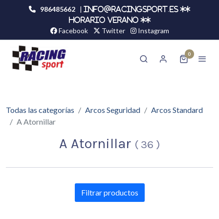
986485662
|
info@racingsport.es **
HORARIO VERANO **
Facebook
Twitter
Instagram
0
Todas las categorías
Arcos Seguridad
Arcos Standard
A Atornillar
A Atornillar
(
36
)
Filtrar productos