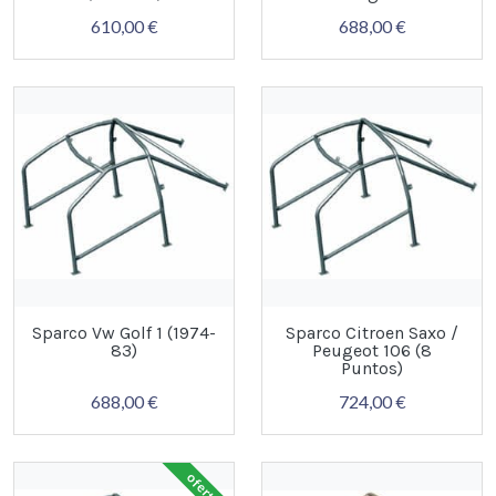
610,00 €
688,00 €
Sparco Vw Golf 1 (1974-
Sparco Citroen Saxo /
83)
Peugeot 106 (8
Puntos)
688,00 €
724,00 €
oferta