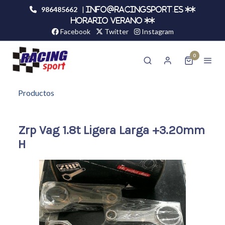
986485662
|
info@racingsport.es **
HORARIO VERANO **
Facebook
Twitter
Instagram
0
Productos
Zrp Vag 1.8t Ligera Larga +3.20mm
H