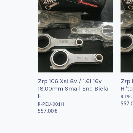
Zrp 106 Xsi 8v / 1.6l 16v
Zrp 
18.00mm Small End Biela
H 't
H
R-PE
557,0
R-PEU-001H
557,00 €