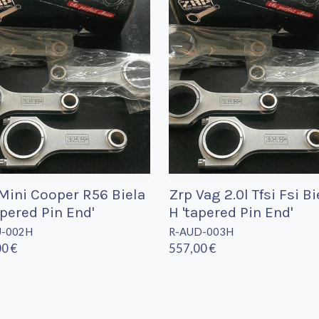
Mini Cooper R56 Biela
Zrp Vag 2.0l Tfsi Fsi Bi
apered Pin End'
H 'tapered Pin End'
U-002H
R-AUD-003H
0 €
557,00 €