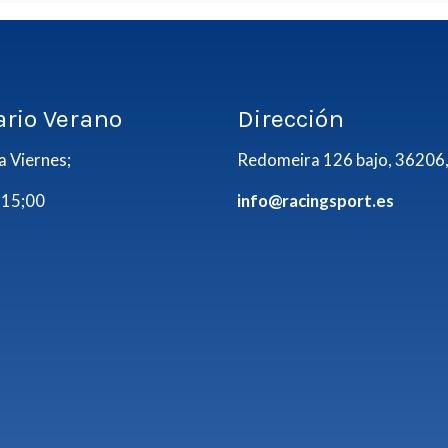
ario Verano
Dirección
a Viernes;
Redomeira 126 bajo, 36206,
 15;00
info@racingsport.es