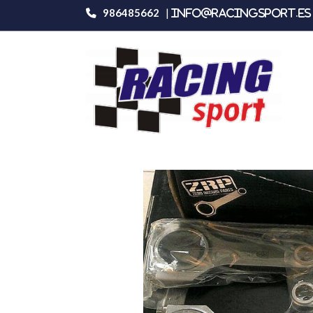
986485662
|
info@racingsport.es 
Productos
Zrp Opel 2.0l 16v Biela H