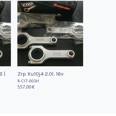
B |
Zrp Xu10j4 2.0l. 16v
R-CIT-003H
557,00 €