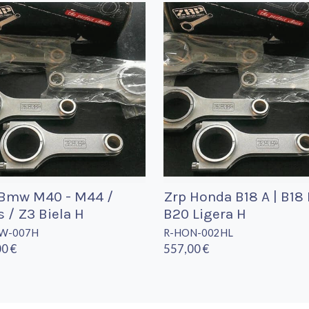
 Bmw M40 - M44 /
Zrp Honda B18 A | B18 
s / Z3 Biela H
B20 Ligera H
W-007H
R-HON-002HL
0 €
557,00 €