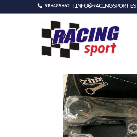
986485662
|
info@racingsport.es 
Productos
Zrp Mini Cooper R56 Biela H 