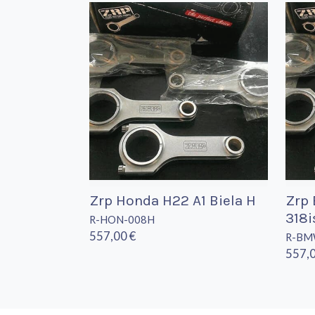
Zrp Honda H22 A1 Biela H
Zrp
318i
R-HON-008H
557,00 €
R-BM
557,0