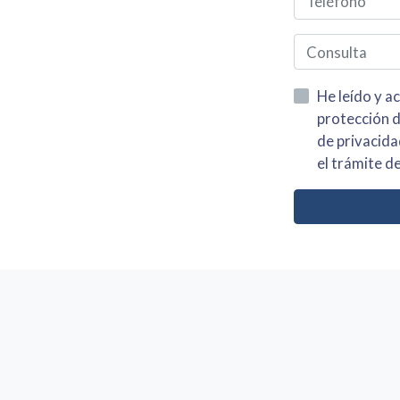
He leído y acepto la información
protección de datos asi como el av
de privacidad y acepto el tratamiento de mis dato
el trámite de