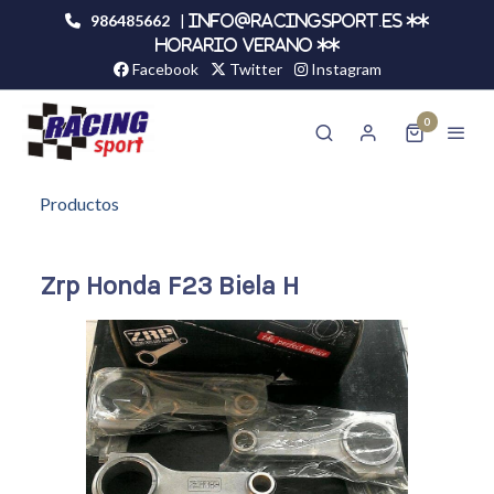
986485662
|
info@racingsport.es **
HORARIO VERANO **
Facebook
Twitter
Instagram
0
Productos
Zrp Honda F23 Biela H