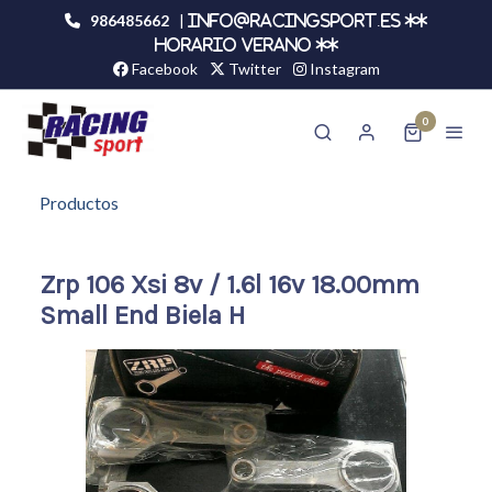
986485662
|
info@racingsport.es **
HORARIO VERANO **
Facebook
Twitter
Instagram
0
Productos
Zrp 106 Xsi 8v / 1.6l 16v 18.00mm
Small End Biela H