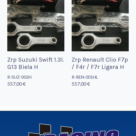
Zrp Suzuki Swift 1.3l.
Zrp Renault Clio F7p
G13 Biela H
/ F4r / F7r Ligera H
R-SUZ-002H
R-REN-001HL
557,00 €
557,00 €