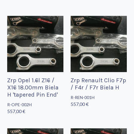
Zrp Opel 1.6l Z16 /
Zrp Renault Clio F7p
X16 18.00mm Biela
/ F4r / F7r Biela H
H 'tapered Pin End'
R-REN-001H
557,00 €
R-OPE-002H
557,00 €