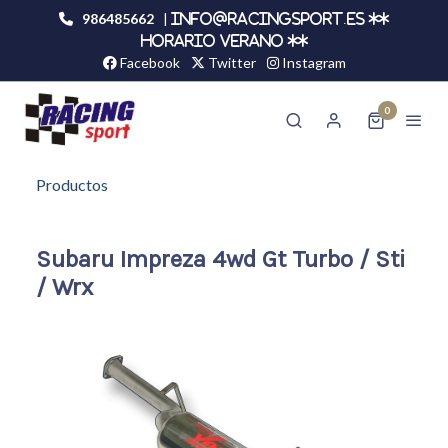
986485662
|
info@racingsport.es **
HORARIO VERANO **
Facebook
Twitter
Instagram
0
Productos
Subaru Impreza 4wd Gt Turbo / Sti
/ Wrx