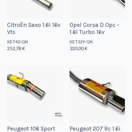
CitroËn Saxo 1.6i 16v
Opel Corsa D Opc -
Vts
1.6i Turbo 16v
KET40-GN
KET329-GN
252,78 €
320,00 €
Peugeot 106 Sport
Peugeot 207 Rc 1.6i