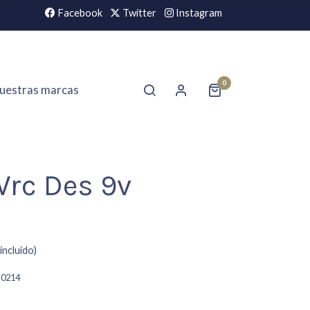
Facebook
Twitter
Instagram
0
uestras marcas
Wrc Des 9v
incluido)
B0214