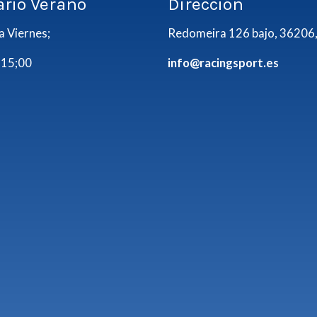
ario Verano
Dirección
a Viernes;
Redomeira 126 bajo, 36206,
 15;00
info@racingsport.es