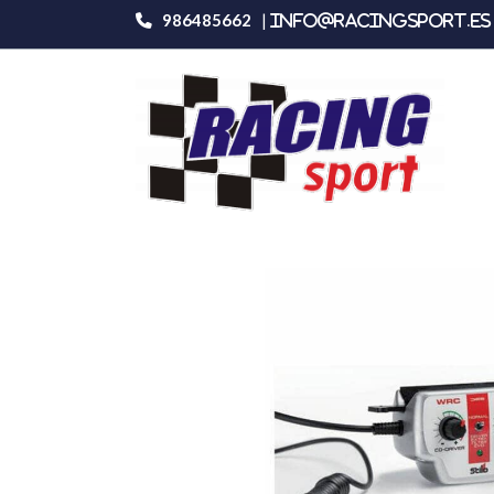
986485662
|
info@racingsport.es 
Productos
Stilo Wrc Des 9v