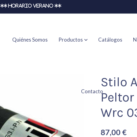
** HORARIO VERANO **
Quiénes Somos
Productos
Catálogos
N
 -> Centralita Wrc 03
Stilo
Contacto
Peltor
Wrc 0
87,00 €