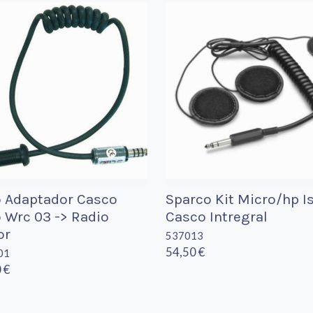
o Adaptador Casco
Sparco Kit Micro/hp Is
o Wrc 03 -> Radio
Casco Intregral
or
537013
54,50 €
01
 €