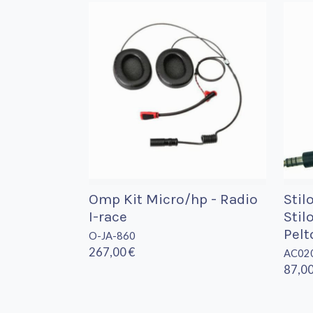
Omp Kit Micro/hp - Radio
Stil
I-race
Stil
Pelt
O-JA-860
267,00 €
AC02
87,00