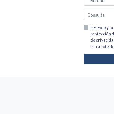
He leído y acepto la información
protección de datos asi como el av
de privacidad y acepto el tratamiento de mis dato
el trámite de