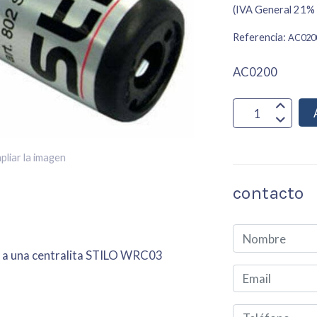
(IVA General 21% 
Referencia:
AC020
AC0200
pliar la imagen
contacto
 a una centralita STILO WRC03