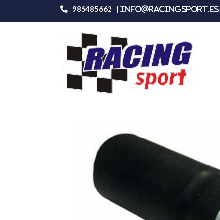
986485662
|
info@racingsport.es 
Productos
Stilo Adaptador Casco Peltor