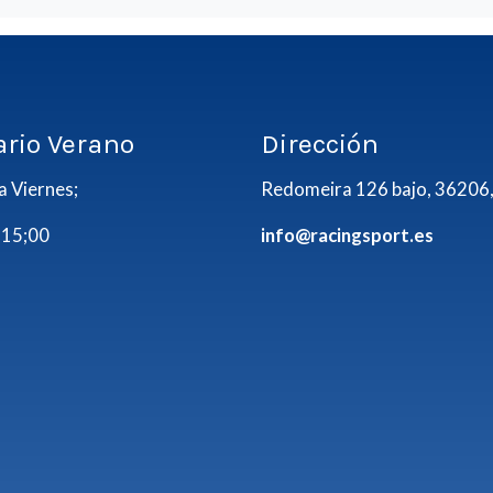
ario Verano
Dirección
a Viernes;
Redomeira 126 bajo, 36206,
 15;00
info@racingsport.es