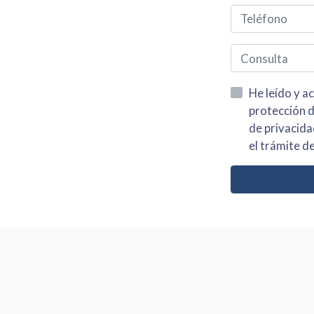
He leído y acepto la información
protección de datos asi como el av
de privacidad y acepto el tratamiento de mis dato
el trámite de