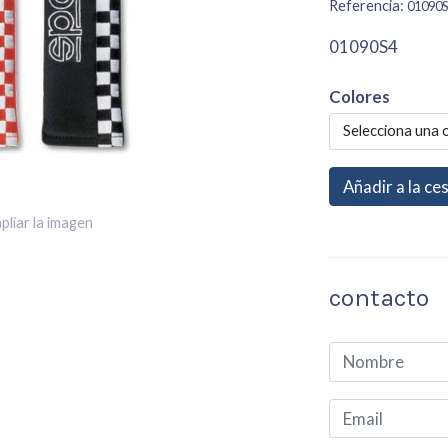
Referencia:
01090
01090S4
Colores
Selecciona una 
Añadir a la ce
pliar la imagen
contacto