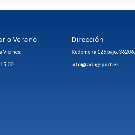
ario Verano
Dirección
a Viernes;
Redomeira 126 bajo, 36206,
 15;00
info@racingsport.es