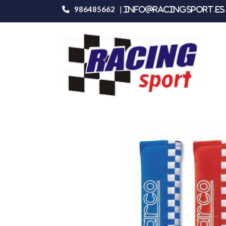
986485662
|
info@racingsport.es 
Productos
Sparco Protector Arnes 2'