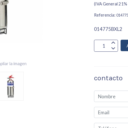
(IVA General 21% 
Referencia:
01477
014775BXL2
pliar la imagen
contacto