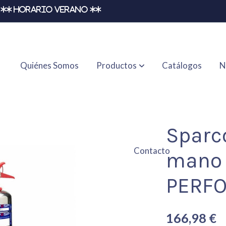
** HORARIO VERANO **
Quiénes Somos
Productos
Catálogos
N
ovec 2L PERFORMANCE (AFFF)
Sparco
Contacto
mano 
PERFO
166,98 €