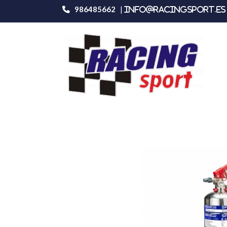
986485662
|
info@racingsport.es 
Productos
Sparco Extintor de mano N