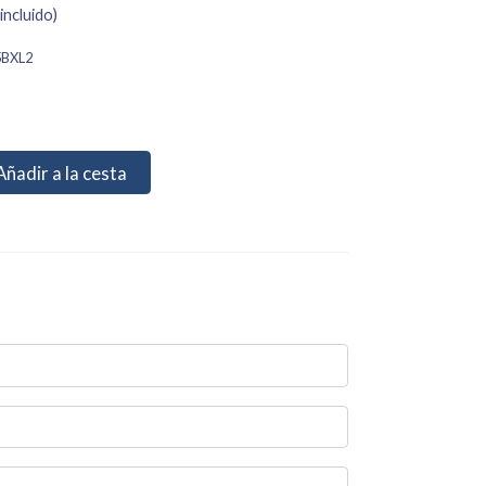
incluido)
5BXL2
Añadir a la cesta