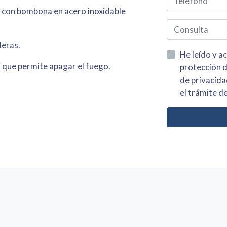
 con bombona en acero inoxidable
deras.
He leído y acepto la información
F que permite apagar el fuego.
protección de datos asi como el av
de privacidad y acepto el tratamiento de mis dato
el trámite de