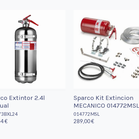
co Extintor 2.4l
Sparco Kit Extincion
ual
MECANICO 014772MS
73BXL24
014772MSL
4 €
289,00 €