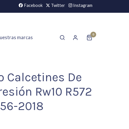
Facebook
Twitter
Instagram
0
uestras marcas
o Calcetines De
esión Rw10 R572
856-2018