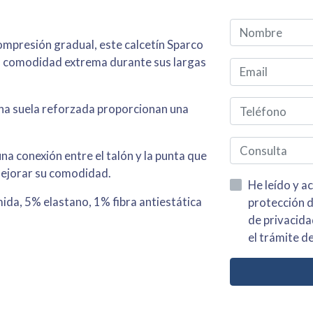
compresión gradual, este calcetín Sparco
a comodidad extrema durante sus largas
una suela reforzada proporcionan una
na conexión entre el talón y la punta que
 mejorar su comodidad.
He leído y acepto la información
a, 5% elastano, 1% fibra antiestática
protección de datos asi como el av
de privacidad y acepto el tratamiento de mis dato
el trámite de