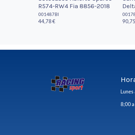
R574-RW4 Fia 8856-2018
Delt
001487BI
0017
44,78 €
90,75
Hor
Lunes 
8;00 a