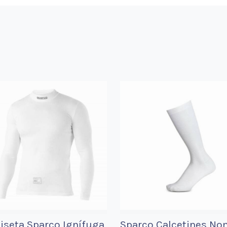
seta Sparco Ignífuga
Sparco Calcetines No