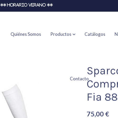
** HORARIO VERANO **
Quiénes Somos
Productos
Catálogos
N
esión Rw10 R572 Fia 8856-2018
Sparc
Contacto
Compr
Fia 8
75,00 €