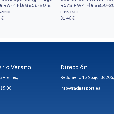
a Rw-4 Fia 8856-2018
R573 RW4 Fia 8856-2
82MBI
001516BI
 €
31,46 €
ario Verano
Dirección
a Viernes;
Redomeira 126 bajo, 36206,
 15;00
info@racingsport.es