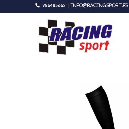
986485662
|
info@racingsport.es 
Productos
Sparco Calcetines De Compr