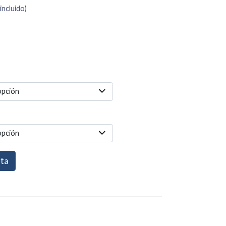
incluido)
opción
opción
sta