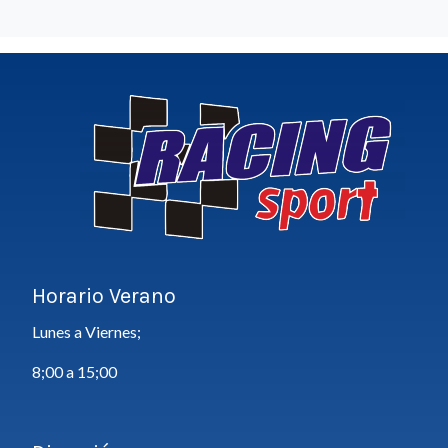
Horario Verano
Lunes a Viernes;
8;00 a 15;00