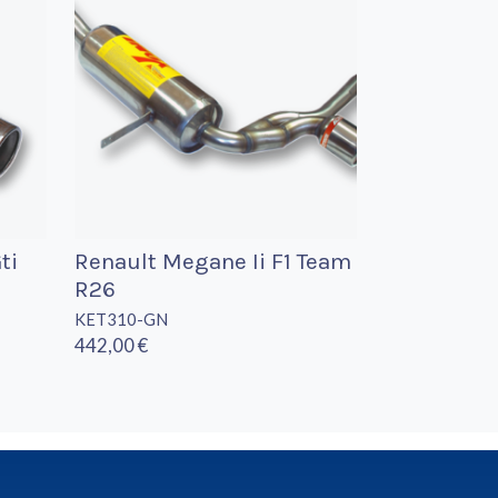
ti
Renault Megane Ii F1 Team
R26
KET310-GN
442,00 €