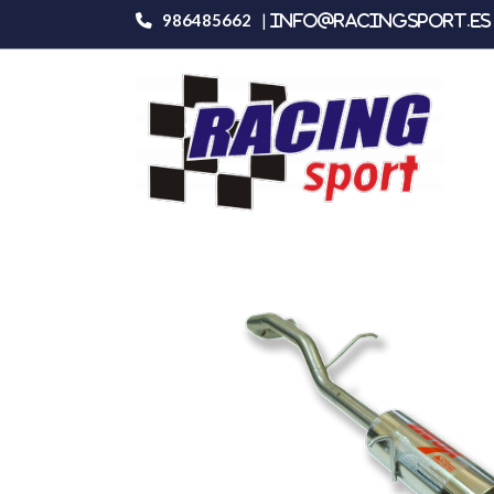
986485662
|
info@racingsport.es 
Productos
Seat Ibiza Iii 1.8 Turbo 20v