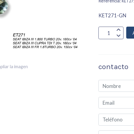
Referencia:
KET27
KET271-GN
contacto
pliar la imagen