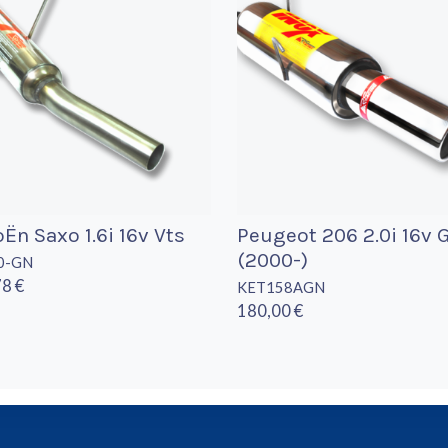
oËn Saxo 1.6i 16v Vts
Peugeot 206 2.0i 16v G
(2000-)
0-GN
8 €
KET158AGN
180,00 €