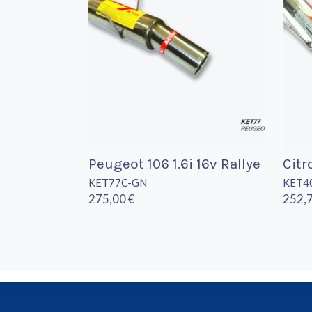
Peugeot 106 1.6i 16v Rallye
Citr
KET77C-GN
KET4
275,00 €
252,7