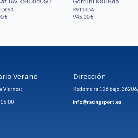
at 16v K9031d050
Gordini K9118da
1D050
K9118DA
0 €
945,00 €
ario Verano
Dirección
a Viernes;
Redomeira 126 bajo, 36206,
 15;00
info@racingsport.es