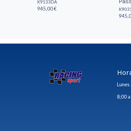
Pass
K9133DA
945,00 €
K903
945,0
Hor
Lunes 
8;00 a