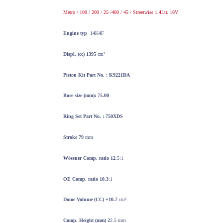
Metro / 100 / 200 / 25 /400 / 45 / Streetwise 1.4Ltr. 16V
Engine typ
14K4F
Displ. (cc) 1395
cm³
Piston Kit
Part No. : K9221DA
Bore
size
(mm): 75.00
Ring Set
Part No. : 750XDS
Stroke 79
mm
Wössner
Comp. ratio 12
.5:1
OE Comp. ratio 10.3
:1
Dome Volume
(CC) +10.7
cm³
Comp. Height
(mm) 2
2.5 mm