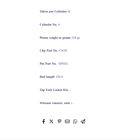
Valves per
Cylinder: 4
Cylinder No.
4
Piston weight
in grams
218 gr.
Clip Part No.
CW18
Pin Part No.
WP031
Rod length
139.4
Top End
Gasket Kit: -
Wössner
connect. rods : -