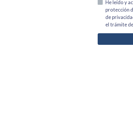
He leído y acepto la información
protección de datos asi como el av
de privacidad y acepto el tratamiento de mis dato
el trámite de