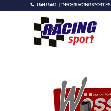
986485662
|
info@racingsport.es 
Productos
Rover 1.4 16v. K9221da