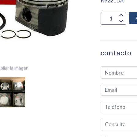
K9221DA
contacto
pliar la imagen