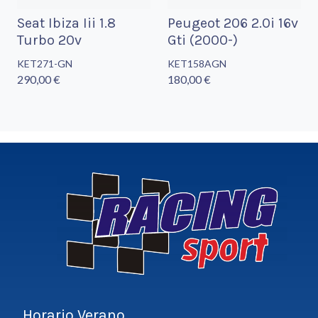
Seat Ibiza Iii 1.8
Peugeot 206 2.0i 16v
Turbo 20v
Gti (2000-)
KET271-GN
KET158AGN
290,00 €
180,00 €
Horario Verano