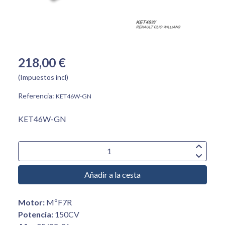
218,00 €
(Impuestos incl)
Referencia:
KET46W-GN
KET46W-GN
Añadir a la cesta
Motor:
MºF7R
Potencia:
150CV