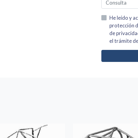
He leído y acepto la información
protección de datos asi como el av
de privacidad y acepto el tratamiento de mis dato
el trámite de