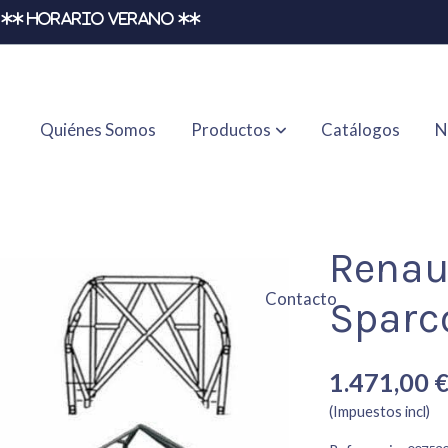
** HORARIO VERANO **
Quiénes Somos
Productos
Catálogos
N
Renaul
Contacto
Sparc
1.471,00 
(Impuestos incl)