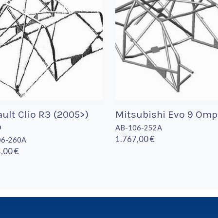
ult Clio R3 (2005>)
Mitsubishi Evo 9 Omp
p
AB-106-252A
1.767,00 €
06-260A
,00 €