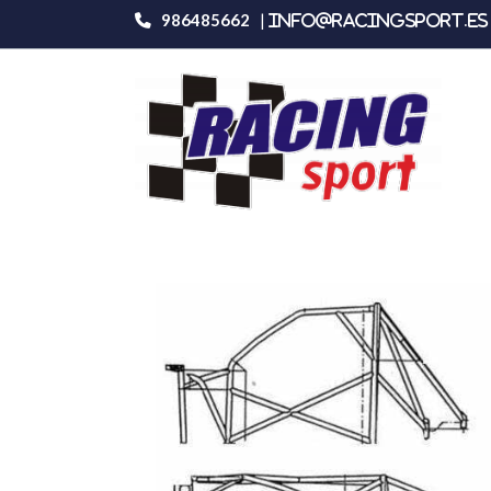
986485662
|
info@racingsport.es 
Productos
Renault Clio 2 Rs Sparco