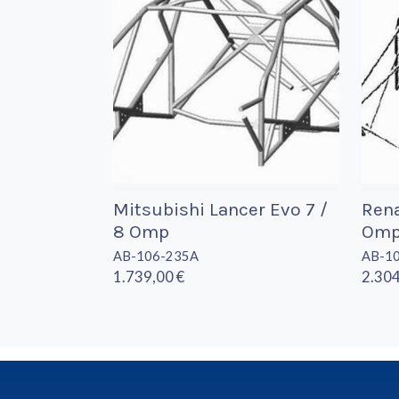
Mitsubishi Lancer Evo 7 /
Rena
8 Omp
Om
AB-106-235A
AB-1
1.739,00 €
2.304