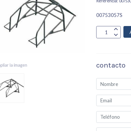
Referencia:
00753
00753057S
contacto
pliar la imagen