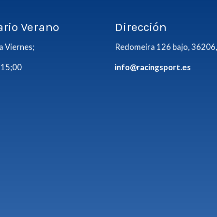
ario Verano
Dirección
a Viernes;
Redomeira 126 bajo, 36206,
 15;00
info@racingsport.es