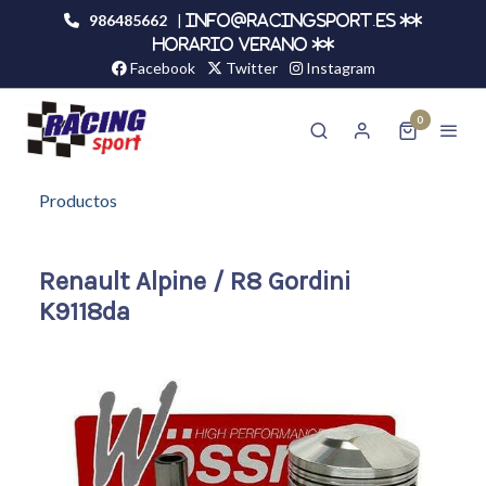
986485662
|
info@racingsport.es **
HORARIO VERANO **
Facebook
Twitter
Instagram
0
Productos
Renault Alpine / R8 Gordini
K9118da