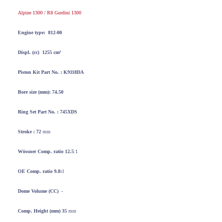
Alpine 1300 / R8 Gordini 1300
Engine type:
812-00
Displ. (cc)
1255 cm³
Piston Kit
Part No. : K9118DA
Bore
size
(mm): 74.50
Ring Set
Part No. : 745XDS
Stroke : 72
mm
Wössner
Comp. ratio 12.5
:1
OE Comp. ratio 9.8:
1
Dome Volume
(CC) -
Comp. Height
(mm) 35
mm