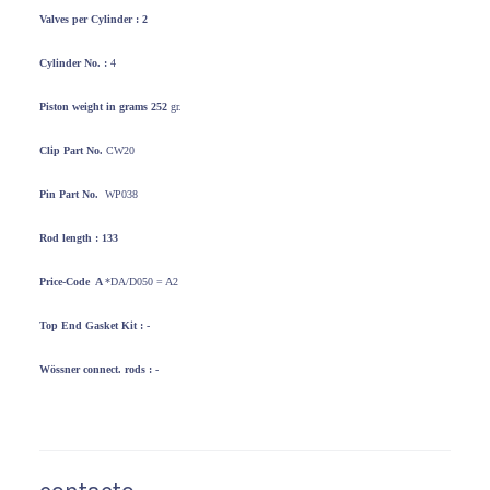
Valves per
Cylinder : 2
Cylinder No. :
4
Piston weight
in grams 252
gr.
Clip Part No.
CW20
Pin Part No.
WP038
Rod length : 133
Price-Code A
*DA/D050 = A2
Top End
Gasket Kit : -
Wössner
connect. rods : -