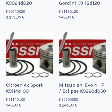
K9024d020
Gordini K9118d120
K9024D020
K9118D120
1.191,89 €
945,00 €
Citroen Ax Sport
Mitsubishi Evo 4 - 7
K9114d100
/ Eclipse K9260d050
K9114D100
K9260D050
945,00 €
1.246,00 €