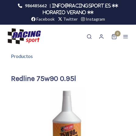
986485662
|
info@racingsport.es **
HORARIO VERANO **
Facebook
Twitter
Instagram
0
Productos
Redline 75w90 0.95l