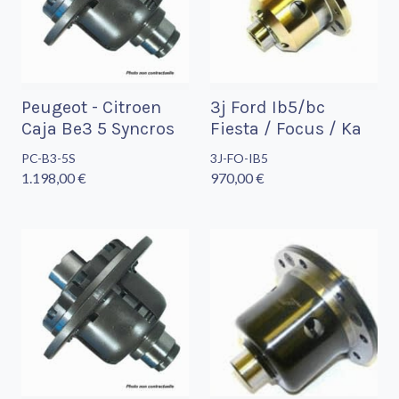
Peugeot - Citroen
3j Ford Ib5/bc
Caja Be3 5 Syncros
Fiesta / Focus / Ka
PC-B3-5S
3J-FO-IB5
1.198,00 €
970,00 €