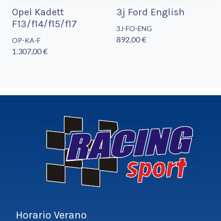
Opel Kadett
3j Ford English
F13/f14/f15/f17
3J-FO-ENG
892,00 €
OP-KA-F
1.307,00 €
Horario Verano