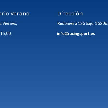
ario Verano
Dirección
a Viernes;
Redomeira 126 bajo, 36206,
 15;00
info@racingsport.es