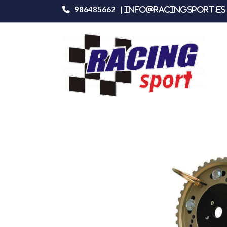
986485662
|
info@racingsport.es 
Productos
Polea regulable Ford Pinto 1.