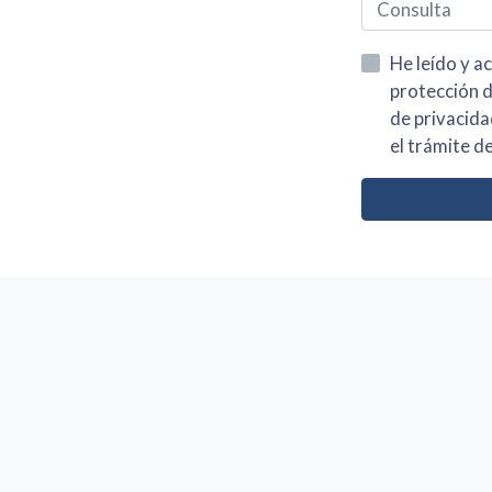
He leído y acepto la información
protección de datos asi como el av
de privacidad y acepto el tratamiento de mis dato
el trámite de