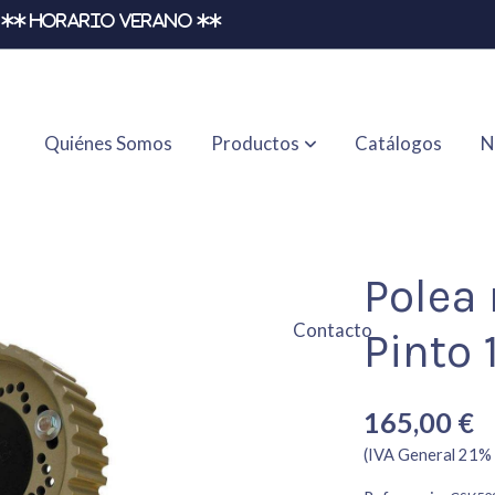
** HORARIO VERANO **
Quiénes Somos
Productos
Catálogos
N
3-2.0
Polea 
Contacto
Pinto 
165,00 €
(IVA General 21% 