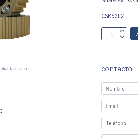
Referencia:
CSK52
CSK5282
contacto
pliar la imagen
0