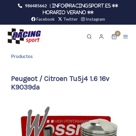
986485662
|
info@racingsport.es **
HORARIO VERANO **
Facebook
Twitter
Instagram
0
Productos
Peugeot / Citroen Tu5j4 1.6 16v
K9039da