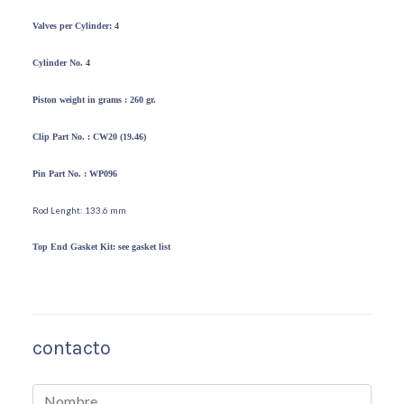
Valves per
Cylinder: 4
Cylinder No. 4
Piston weight in grams :
260 gr.
Clip Part No. :
CW20 (19.46)
Pin Part No. :
WP096
Rod Lenght: 133.6 mm
Top End
Gasket Kit: see gasket list
contacto