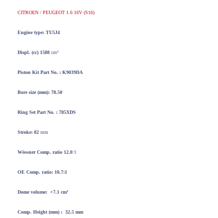
CITROEN / PEUGEOT 1.6 16V (S16)
Engine type: TU5J4
Displ. (cc) 1588
cm³
Piston Kit
Part No. : K9039DA
Bore
size
(mm): 78.50
Ring Set Part No. :
785XDS
Stroke: 82
mm
Wössner
Comp. ratio 12.0
:1
OE Comp. ratio: 10.7:1
Dome volume:
+7.1 cm³
Comp. Height (mm) :
32.5 mm