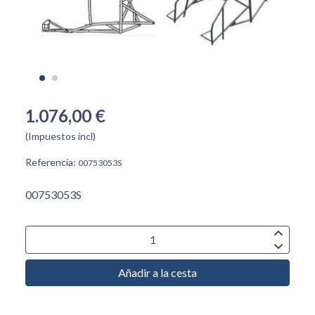
1.076,00 €
(Impuestos incl)
Referencia:
00753053S
00753053S
Añadir a la cesta