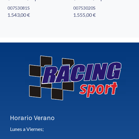
00753081S
00753020S
1.543,00 €
1.555,00 €
Horario Verano
Lunes a Viernes;