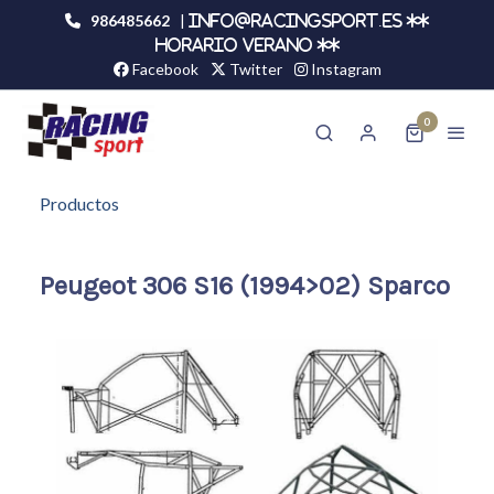
986485662
|
info@racingsport.es **
HORARIO VERANO **
Facebook
Twitter
Instagram
0
Productos
Peugeot 306 S16 (1994>02) Sparco