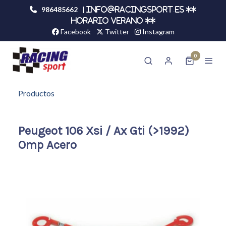
986485662
|
info@racingsport.es **
HORARIO VERANO **
Facebook
Twitter
Instagram
0
Productos
Peugeot 106 Xsi / Ax Gti (>1992)
Omp Acero