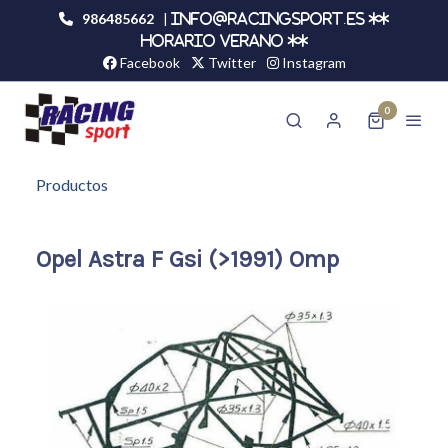
986485662
|
info@racingsport.es **
HORARIO VERANO **
Facebook
Twitter
Instagram
0
Productos
Opel Astra F Gsi (>1991) Omp