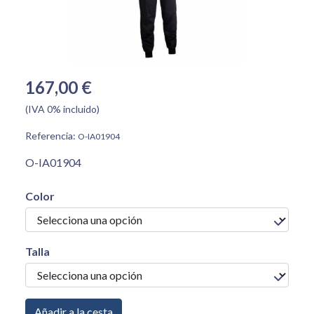
167,00 €
(IVA 0% incluido)
Referencia:
O-IA01904
O-IA01904
Color
Talla
Añadir a la cesta