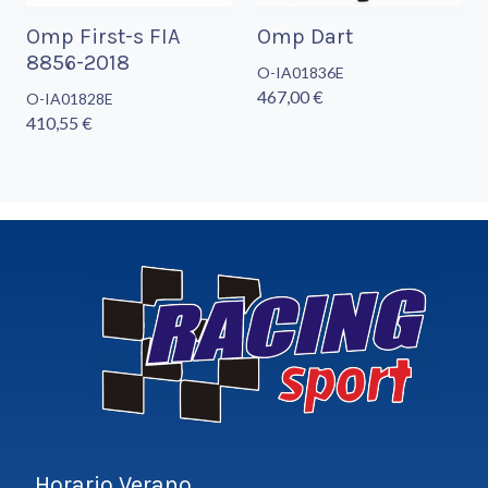
Omp First-s FIA
Omp Dart
8856-2018
O-IA01836E
467,00 €
O-IA01828E
410,55 €
Horario Verano