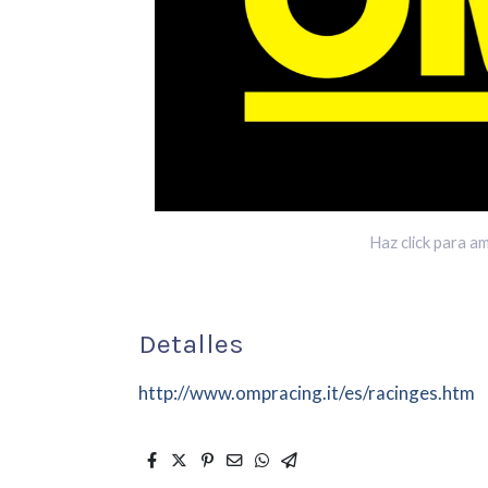
Haz click para am
Detalles
http://www.ompracing.it/es/racinges.htm