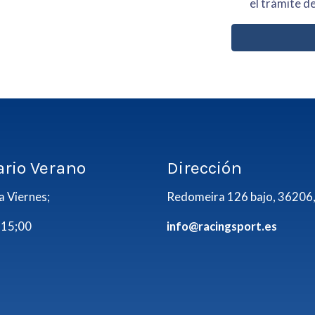
el trámite de
ario Verano
Dirección
a Viernes;
Redomeira 126 bajo, 36206,
 15;00
info@racingsport.es