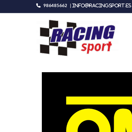
986485662
|
info@racingsport.es 
Productos
Omp Racing