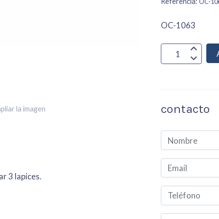
Referencia:
OC-10
OC-1063
contacto
pliar la imagen
r 3 lapices.