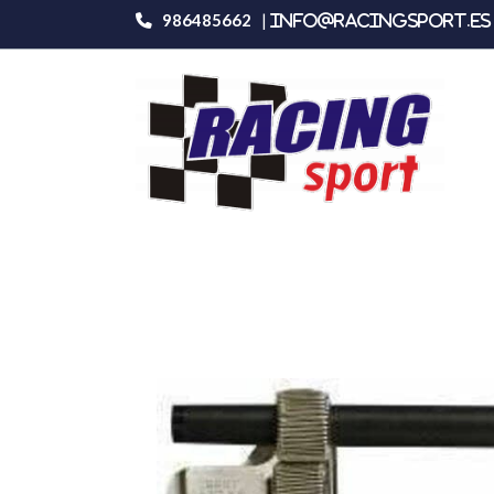
986485662
|
info@racingsport.es 
Productos
Omp Portalapices Copiloto