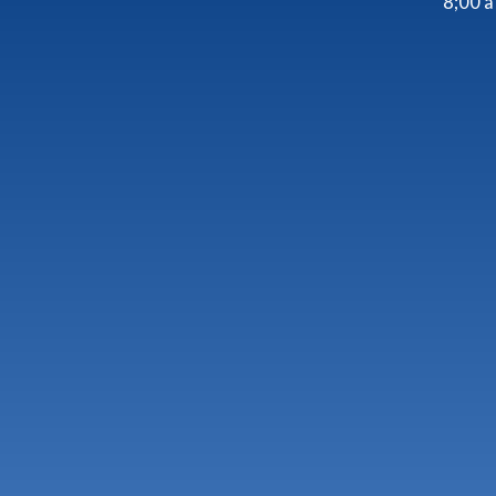
8;00 a