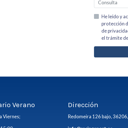
He leído y acepto la información
protección de datos asi como el av
de privacidad y acepto el tratamiento de mis dato
el trámite de
ario Verano
Dirección
a Viernes;
Redomeira 126 bajo, 36206,