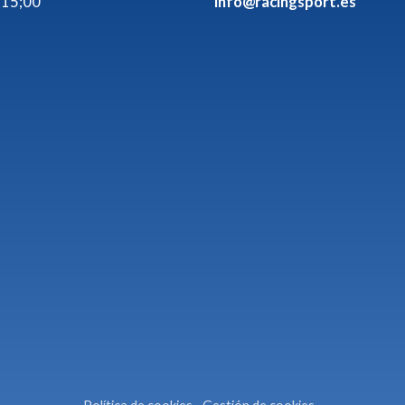
 15;00
info@racingsport.es