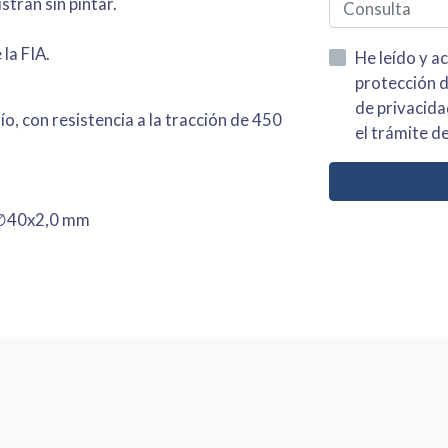
stran sin pintar.
la FIA.
He leído y acepto la información
protección de datos asi como el av
de privacidad y acepto el tratamiento de mis dato
o, con resistencia a la tracción de 450
el trámite de
 ∅40x2,0 mm