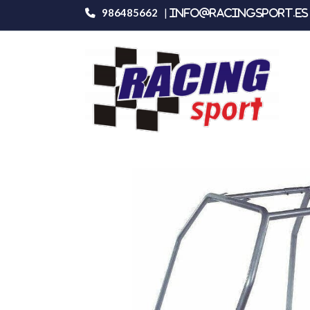
986485662
|
info@racingsport.es 
Productos
Omp Peugeot 309 Gti/16s