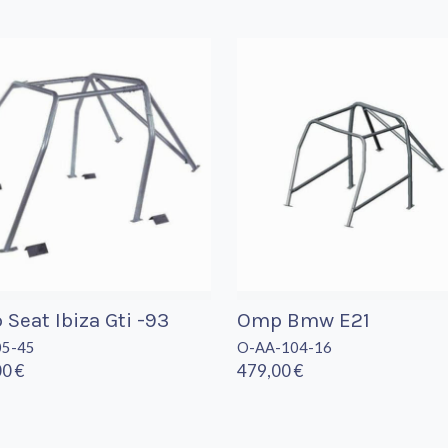
Seat Ibiza Gti -93
Omp Bmw E21
05-45
O-AA-104-16
0 €
479,00 €