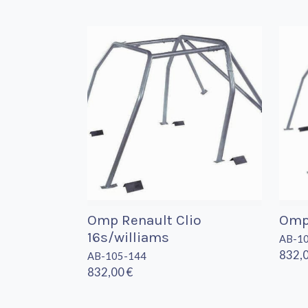
Omp Renault Clio
Omp 
16s/williams
AB-1
832,0
AB-105-144
832,00 €