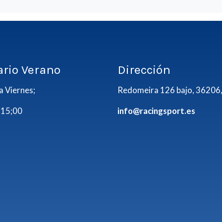
ario Verano
Dirección
a Viernes;
Redomeira 126 bajo, 36206,
 15;00
info@racingsport.es