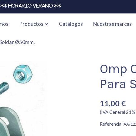
** HORARIO VERANO **
omos
Productos
Catálogos
Nuestras marcas
 Soldar Ø50mm.
Omp C
Para 
11,00 €
(IVA General 21% 
Referencia:
AA/12