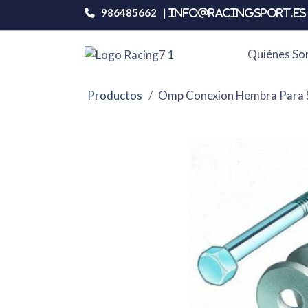
986485662
|
info@racingsport.es 
Quiénes S
Productos
Omp Conexion Hembra Para