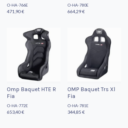
O-HA-766E
O-HA-780E
471,90 €
664,29 €
Omp Baquet HTE R
OMP Baquet Trs Xl
Fia
Fia
O-HA-772E
O-HA-781E
653,40 €
344,85 €