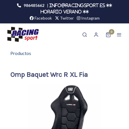
986485662
|
info@racingsport.es **
HORARIO VERANO **
Facebook
Twitter
Instagram
0
Productos
Omp Baquet Wrc R XL Fia