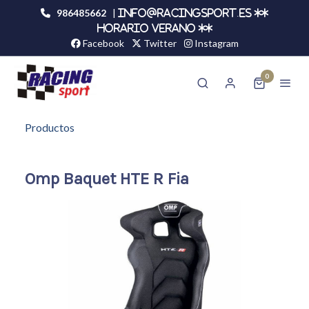
986485662
|
info@racingsport.es **
HORARIO VERANO **
Facebook
Twitter
Instagram
0
Productos
Omp Baquet HTE R Fia