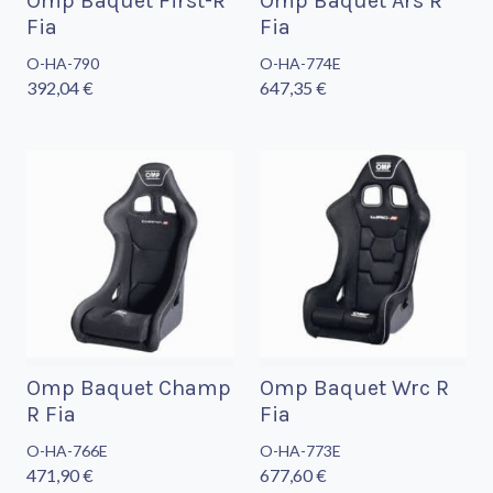
Omp Baquet First-R
Omp Baquet Ars R
Fia
Fia
O-HA-790
O-HA-774E
392,04 €
647,35 €
Omp Baquet Champ
Omp Baquet Wrc R
R Fia
Fia
O-HA-766E
O-HA-773E
471,90 €
677,60 €