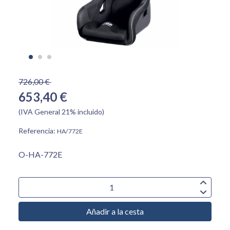
726,00 €
653,40 €
(IVA General 21% incluido)
Referencia:
HA/772E
O-HA-772E
Añadir a la cesta