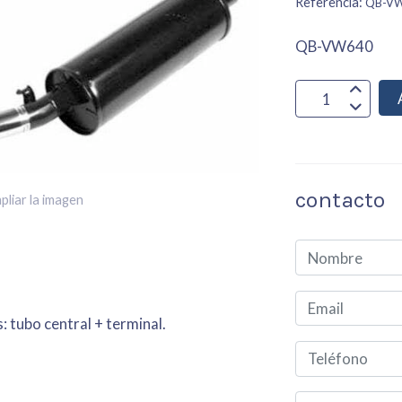
Referencia:
QB-V
QB-VW640
contacto
pliar la imagen
 tubo central + terminal.