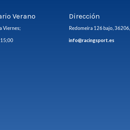
ario Verano
Dirección
a Viernes;
Redomeira 126 bajo, 36206,
 15;00
info@racingsport.es