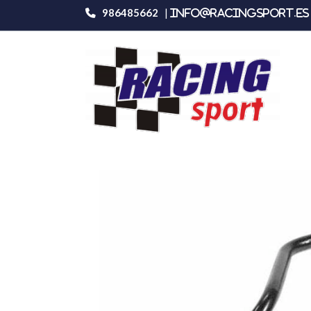
986485662
|
info@racingsport.es 
Productos
Omp Acero Vw Golf 1 Gti 1.6