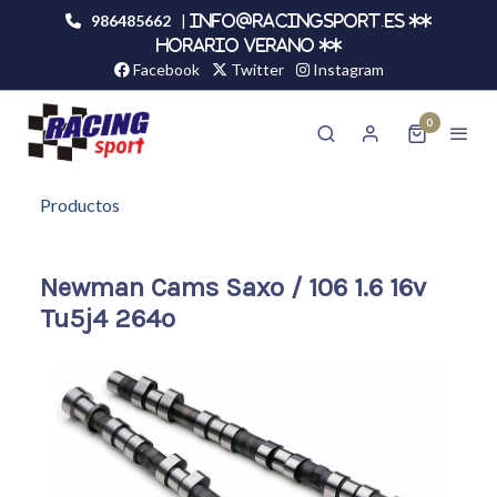
986485662
|
info@racingsport.es **
HORARIO VERANO **
Facebook
Twitter
Instagram
0
Productos
Newman Cams Saxo / 106 1.6 16v
Tu5j4 264º