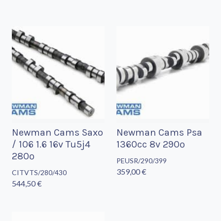
Newman Cams Saxo
Newman Cams Psa
/ 106 1.6 16v Tu5j4
1360cc 8v 290º
280º
PEUSR/290/399
359,00 €
CITVTS/280/430
544,50 €