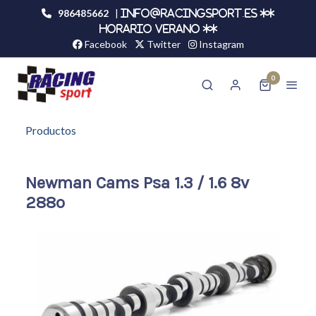
986485662
|
info@racingsport.es **
HORARIO VERANO **
Facebook
Twitter
Instagram
0
Productos
Newman Cams Psa 1.3 / 1.6 8v
288º