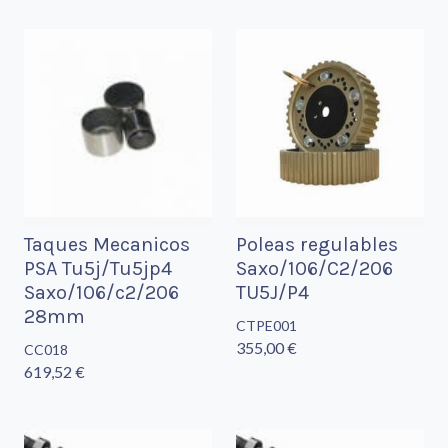
Taques Mecanicos
Poleas regulables
PSA Tu5j/Tu5jp4
Saxo/106/C2/206
Saxo/106/c2/206
TU5J/P4
28mm
CTPE001
355,00 €
CC018
619,52 €