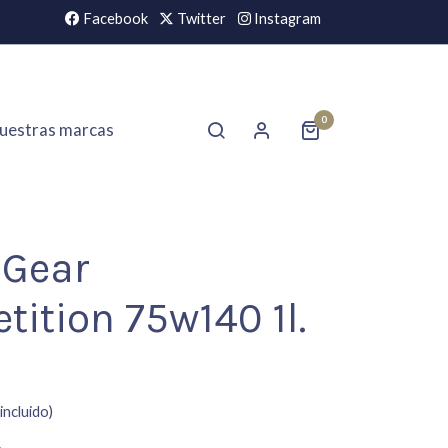
Facebook
Twitter
Instagram
0
uestras marcas
 Gear
ition 75w140 1l.
incluido)