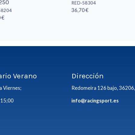
250
RED-58304
36,70 €
58204
 €
ario Verano
Dirección
a Viernes;
Redomeira 126 bajo, 36206,
 15;00
info@racingsport.es