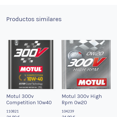
Productos similares
Motul 300v
Motul 300v High
Competition 10w40
Rpm 0w20
110821
104239
34,90 €
34,90 €