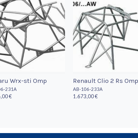
aru Wrx-sti Omp
Renault Clio 2 Rs Om
06-231A
AB-106-233A
,00 €
1.673,00 €