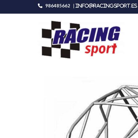
986485662
|
info@racingsport.es 
Productos
Mitsubishi Lancer Evo 7 / 8 