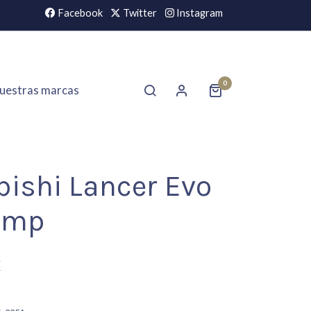
Facebook
Twitter
Instagram
0
uestras marcas
bishi Lancer Evo
 Omp
€