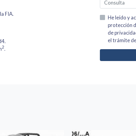
la FIA.
He leído y acepto la información
protección de datos asi como el av
de privacidad y acepto el tratamiento de mis dato
el trámite de
d4.
2
m
.