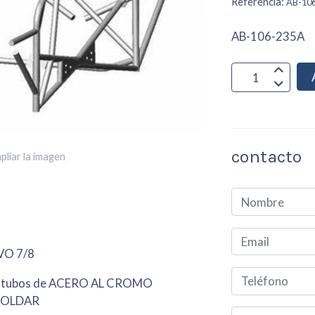
Referencia:
AB-10
AB-106-235A
contacto
pliar la imagen
EVO 7/8
on tubos de ACERO AL CROMO
 SOLDAR