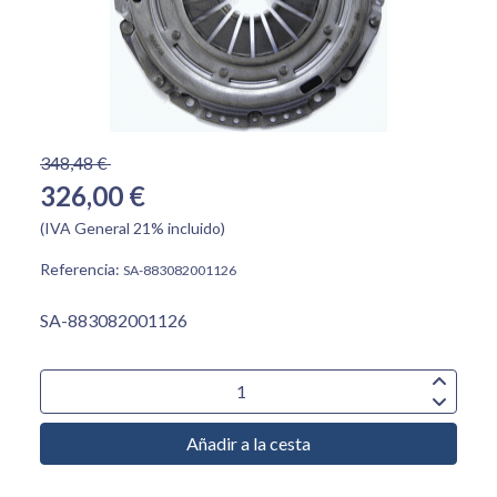
348,48 €
326,00 €
(IVA General 21% incluido)
Referencia:
SA-883082001126
SA-883082001126
Añadir a la cesta