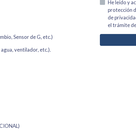
He leído y acepto la información
protección de datos asi como el av
de privacidad y acepto el tratamiento de mis dato
el trámite de
mbio, Sensor de G, etc.)
 agua, ventilador, etc.).
OPCIONAL)