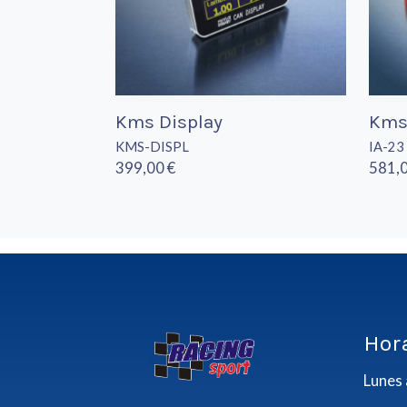
Kms Display
Kms
KMS-DISPL
IA-23
399,00 €
581,0
Hor
Lunes 