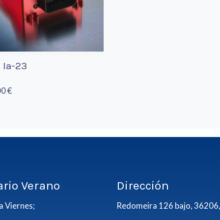
 Ia-23
0 €
ario Verano
Dirección
a Viernes;
Redomeira 126 bajo, 36206,