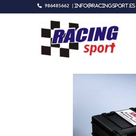
986485662
|
info@racingsport.es 
Productos
Kms Mp-25