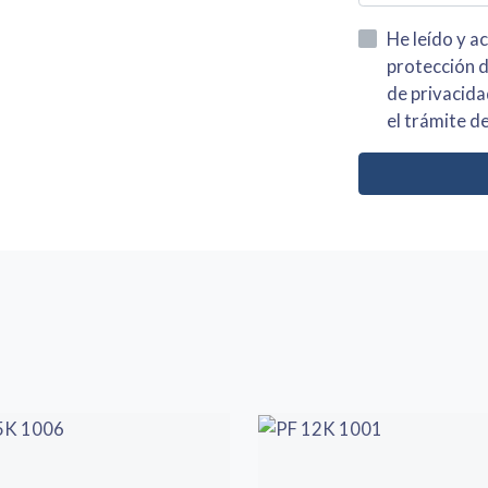
He leído y acepto la información
protección de datos asi como el av
de privacidad y acepto el tratamiento de mis dato
el trámite de