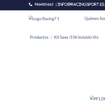
986485662
|
info@racingsport.es 
Quiénes S
Productos
Kit Saxo /106 Incluido Vts