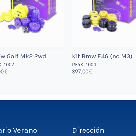
Vw Golf Mk2 2wd
Kit Bmw E46 (no M3)
K-1002
PF5K-1003
0 €
397,00 €
ario Verano
Dirección