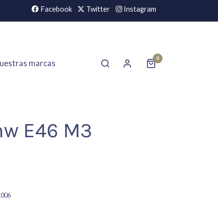
Facebook
Twitter
Instagram
0
uestras marcas
mw E46 M3
1006