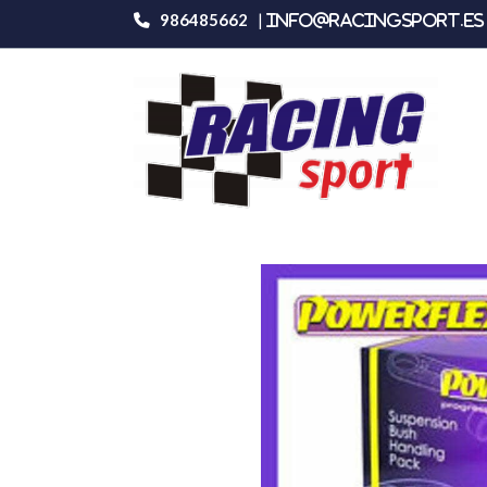
986485662
|
info@racingsport.es 
Productos
Kit Bmw E46 M3