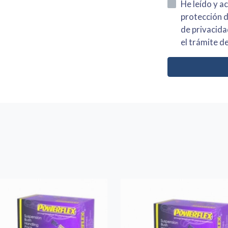
He leído y acepto la información
protección de datos asi como el av
de privacidad y acepto el tratamiento de mis dato
el trámite de