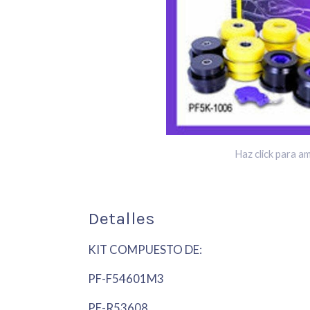
Haz click para am
Detalles
KIT COMPUESTO DE:
PF-F54601M3
PF-R53608