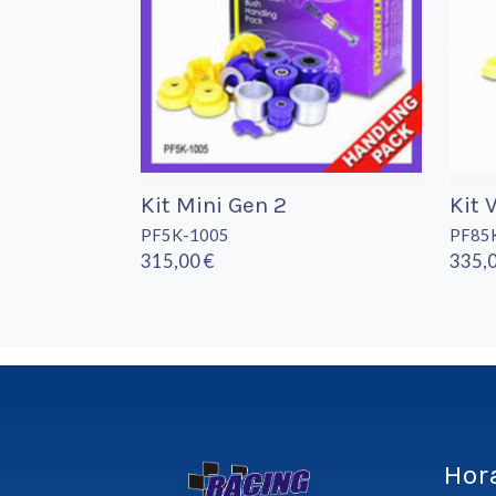
Kit Mini Gen 2
Kit 
PF5K-1005
PF85
315,00 €
335,0
Hor