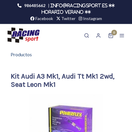
986485662
|
info@racingsport.es **
HORARIO VERANO **
Facebook
Twitter
Instagram
0
Productos
Kit Audi A3 Mk1, Audi Tt Mk1 2wd,
Seat Leon Mk1