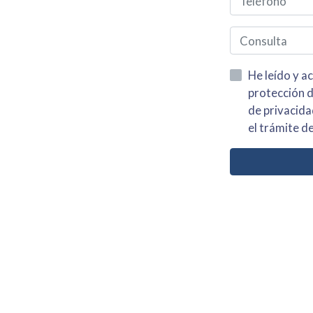
He leído y acepto la información
protección de datos asi como el av
de privacidad y acepto el tratamiento de mis dato
el trámite de