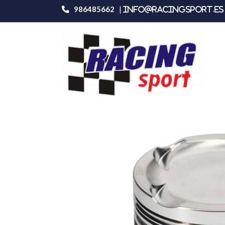
986485662
|
info@racingsport.es 
Productos
JE-Pistons Kit Toyota 2JZG