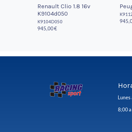
Renault Clio 1.8 16v
Peug
K9104d050
K911
945,0
K9104D050
945,00 €
Hor
Lunes 
8;00 a