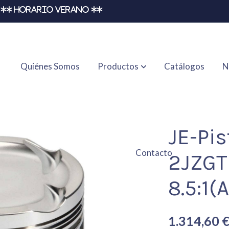
** HORARIO VERANO **
Quiénes Somos
Productos
Catálogos
N
TE 86.00mm 8.5:1(ASY)
JE-Pis
Contacto
2JZG
8.5:1(
1.314,60 