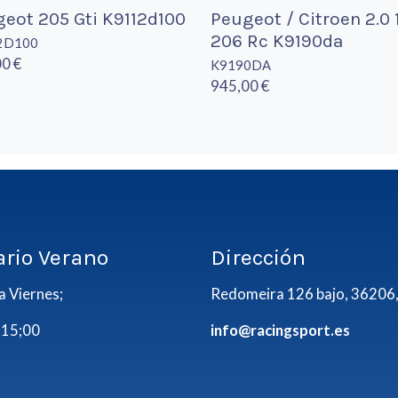
eot 205 Gti K9112d100
Peugeot / Citroen 2.0 
206 Rc K9190da
2D100
0 €
K9190DA
945,00 €
ario Verano
Dirección
a Viernes;
Redomeira 126 bajo, 36206,
 15;00
info@racingsport.es